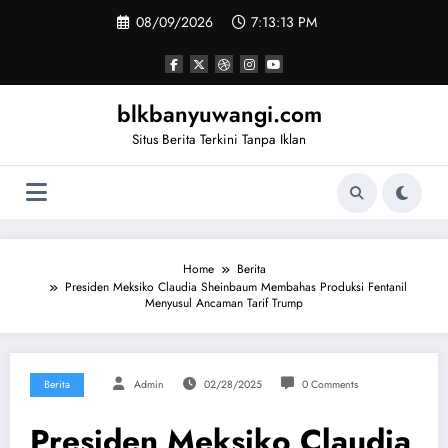
Skip
08/09/2026
7:13:14 PM
to
content
blkbanyuwangi.com
Situs Berita Terkini Tanpa Iklan
Home
Berita
Presiden Meksiko Claudia Sheinbaum Membahas Produksi Fentanil
Menyusul Ancaman Tarif Trump
Berita
Admin
02/28/2025
0 Comments
Presiden Meksiko Claudia