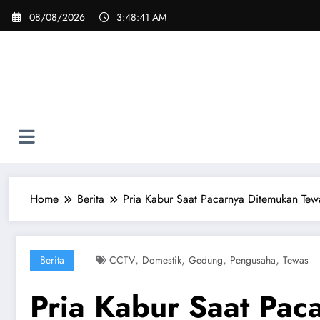
Skip
08/08/2026
3:48:42 AM
to
content
Home
Berita
Pria Kabur Saat Pacarnya Ditemukan Tew
,
,
,
,
Berita
CCTV
Domestik
Gedung
Pengusaha
Tewas
Pria Kabur Saat Pac