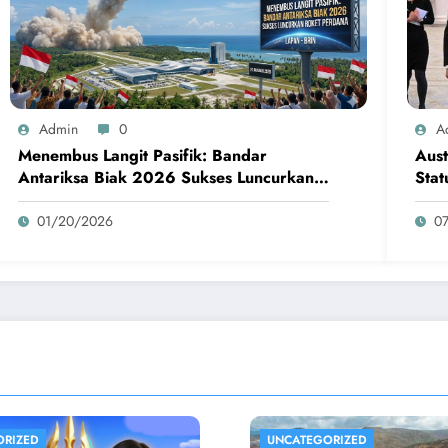
Admin
0
A
Menembus Langit Pasifik: Bandar
Aust
Antariksa Biak 2026 Sukses Luncurkan
Stat
Roket Perdana
01/20/2026
0
ORIZED
UNCATEGORIZED