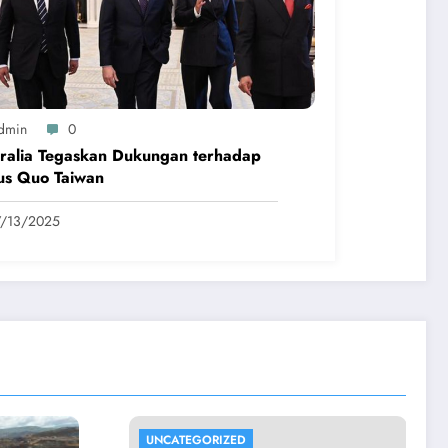
dmin
0
ralia Tegaskan Dukungan terhadap
us Quo Taiwan
7/13/2025
UNCATEGORIZED