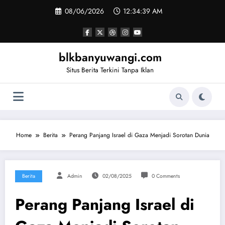
Skip
08/06/2026
12:34:40 AM
to
content
blkbanyuwangi.com
Situs Berita Terkini Tanpa Iklan
Home
Berita
Perang Panjang Israel di Gaza Menjadi Sorotan Dunia
Berita
Admin
02/08/2025
0 Comments
Perang Panjang Israel di