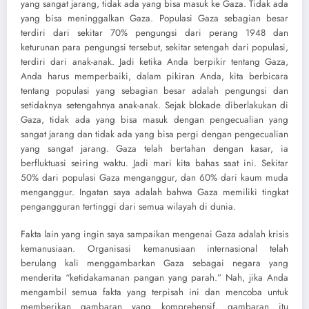
yang sangat jarang, tidak ada yang bisa masuk ke Gaza. Tidak ada
yang bisa meninggalkan Gaza. Populasi Gaza sebagian besar
terdiri dari sekitar 70% pengungsi dari perang 1948 dan
keturunan para pengungsi tersebut, sekitar setengah dari populasi,
terdiri dari anak-anak. Jadi ketika Anda berpikir tentang Gaza,
Anda harus memperbaiki, dalam pikiran Anda, kita berbicara
tentang populasi yang sebagian besar adalah pengungsi dan
setidaknya setengahnya anak-anak. Sejak blokade diberlakukan di
Gaza, tidak ada yang bisa masuk dengan pengecualian yang
sangat jarang dan tidak ada yang bisa pergi dengan pengecualian
yang sangat jarang. Gaza telah bertahan dengan kasar, ia
berfluktuasi seiring waktu. Jadi mari kita bahas saat ini. Sekitar
50% dari populasi Gaza menganggur, dan 60% dari kaum muda
menganggur. Ingatan saya adalah bahwa Gaza memiliki tingkat
pengangguran tertinggi dari semua wilayah di dunia.
Fakta lain yang ingin saya sampaikan mengenai Gaza adalah krisis
kemanusiaan. Organisasi kemanusiaan internasional telah
berulang kali menggambarkan Gaza sebagai negara yang
menderita “ketidakamanan pangan yang parah.” Nah, jika Anda
mengambil semua fakta yang terpisah ini dan mencoba untuk
memberikan gambaran yang komprehensif, gambaran itu