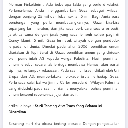
Norman Finkelstein : Ada beberapa fakta yang perlu diketahui.
Pertama-tama, Anda menggambarkan Gaza sebagai wilayah
dengan panjang 25 mil dan lebar sekitar 5 mil. Bagi Anda para
pendengar yang perlu membayangkannya, Gaza kira-kira
sepanjang lari maraton, dan jika saya berbicara secara pribadi,
jaraknya sama dengan jarak yang saya tempuh setiap pagi di
Coney Island: 5 mil. Gaza termasuk wilayah dengan penduduk
terpadat di dunia. Dimulai pada tahun 2006, pemilihan umum
diadakan di Tepi Barat di Gaza, pemilihan umum yang didesak
oleh pemerintah AS kepada warga Palestina. Hasil pemilihan
umum tersebut secara tak terduga membawa Hamas, atau partai
sipilnya, ke tampuk kekuasaan. Pada saat itu, Israel, diikuti oleh Uni
Eropa dan AS, memberlakukan blokade brutal terhadap Gaza.
Perlu saya catat bahwa Jimmy Carter berada di Wilayah Palestina
yang diduduki pada saat itu, dan ia menyatakan bahwa pemilihan
umum tersebut sepenuhnya jujur ​​dan adil.
artikel lainnya :
Studi Tentang Atlet Trans Yang Selama Ini
Dinantikan
Sekarang mari kita bicara tentang blokade. Dengan pengecualian