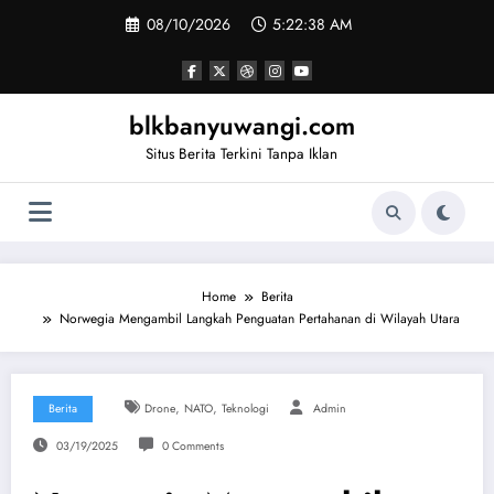
Skip
08/10/2026
5:22:39 AM
to
content
blkbanyuwangi.com
Situs Berita Terkini Tanpa Iklan
Home
Berita
Norwegia Mengambil Langkah Penguatan Pertahanan di Wilayah Utara
,
,
Berita
Drone
NATO
Teknologi
Admin
03/19/2025
0 Comments