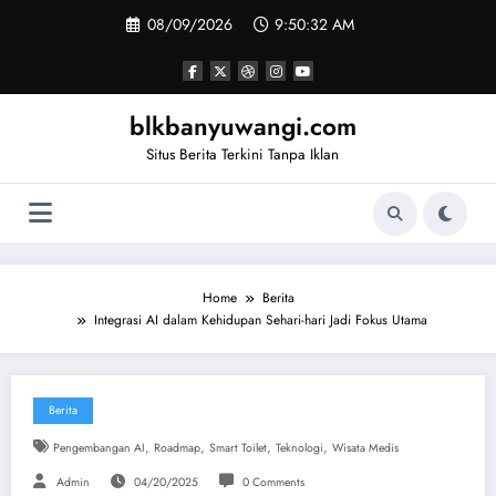
Skip
08/09/2026
9:50:33 AM
to
content
blkbanyuwangi.com
Situs Berita Terkini Tanpa Iklan
Home
Berita
Integrasi AI dalam Kehidupan Sehari-hari Jadi Fokus Utama
Berita
,
,
,
,
Pengembangan AI
Roadmap
Smart Toilet
Teknologi
Wisata Medis
Admin
04/20/2025
0 Comments