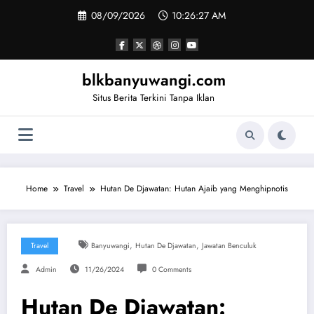
Skip
08/09/2026
10:26:28 AM
to
content
blkbanyuwangi.com
Situs Berita Terkini Tanpa Iklan
Home
Travel
Hutan De Djawatan: Hutan Ajaib yang Menghipnotis
,
,
Travel
Banyuwangi
Hutan De Djawatan
Jawatan Benculuk
Admin
11/26/2024
0 Comments
Hutan De Djawatan: