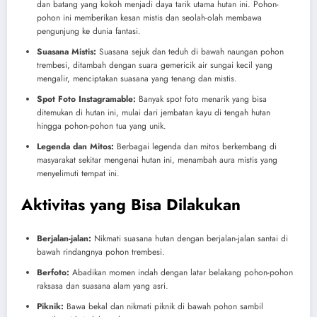
dan batang yang kokoh menjadi daya tarik utama hutan ini. Pohon-
pohon ini memberikan kesan mistis dan seolah-olah membawa
pengunjung ke dunia fantasi.
Suasana Mistis:
Suasana sejuk dan teduh di bawah naungan pohon
trembesi, ditambah dengan suara gemericik air sungai kecil yang
mengalir, menciptakan suasana yang tenang dan mistis.
Spot Foto Instagramable:
Banyak spot foto menarik yang bisa
ditemukan di hutan ini, mulai dari jembatan kayu di tengah hutan
hingga pohon-pohon tua yang unik.
Legenda dan Mitos:
Berbagai legenda dan mitos berkembang di
masyarakat sekitar mengenai hutan ini, menambah aura mistis yang
menyelimuti tempat ini.
Aktivitas yang Bisa Dilakukan
Berjalan-jalan:
Nikmati suasana hutan dengan berjalan-jalan santai di
bawah rindangnya pohon trembesi.
Berfoto:
Abadikan momen indah dengan latar belakang pohon-pohon
raksasa dan suasana alam yang asri.
Piknik:
Bawa bekal dan nikmati piknik di bawah pohon sambil