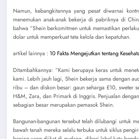
Namun, kebangkitannya yang pesat diwarnai kontro
menemukan anak-anak bekerja di pabriknya di Chin
bahwa “Shein berkomitmen untuk memastikan perlakua
dolar untuk memperkuat tata kelola dan kepatuhan.
artikel lainnya :
10 Fakta Mengejutkan tentang Kesehat
Ditambahkannya: “Kami berupaya keras untuk meneta
kami. Lebih jauh lagi, Shein bekerja sama dengan aud
ribu – dan diskon besar: gaun seharga £10, sweter s
H&M, Zara, dan Primark di Inggris. Penjualan dengan
sebagian besar merupakan pemasok Shein.
Bangunan-bangunan tersebut telah dilubangi untuk mem
bawah tanah mereka selalu terbuka untuk siklus pengir
bening yang diikat di gudang, diberi label kata benda 