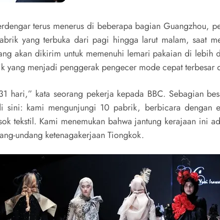
terdengar terus menerus di beberapa bagian Guangzhou, p
 pabrik yang terbuka dari pagi hingga larut malam, saat 
ng akan dikirim untuk memenuhi lemari pakaian di lebih d
ik yang menjadi penggerak pengecer mode cepat terbesar d
 31 hari,” kata seorang pekerja kepada BBC. Sebagian bes
 sini: kami mengunjungi 10 pabrik, berbicara dengan e
ok tekstil. Kami menemukan bahwa jantung kerajaan ini ada
dang-undang ketenagakerjaan Tiongkok.