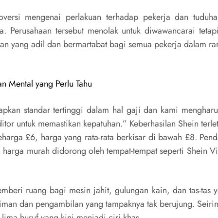
versi mengenai perlakuan terhadap pekerja dan tuduha
a. Perusahaan tersebut menolak untuk diwawancarai tet
n yang adil dan bermartabat bagi semua pekerja dalam ran
an Mental yang Perlu Tahu
pkan standar tertinggi dalam hal gaji dan kami mengharu
itor untuk memastikan kepatuhan.” Keberhasilan Shein terl
eharga £6, harga yang rata-rata berkisar di bawah £8. Pen
 harga murah didorong oleh tempat-tempat seperti Shein Vi
beri ruang bagi mesin jahit, gulungan kain, dan tas-tas y
iman dan pengambilan yang tampaknya tak berujung. Seiring 
lima huruf yang kini menjadi ciri khas.