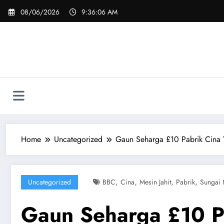
Skip
08/06/2026
9:36:07 AM
to
content
Home
Uncategorized
Gaun Seharga £10 Pabrik Cina
,
,
,
,
Uncategorized
BBC
Cina
Mesin Jahit
Pabrik
Sungai 
Gaun Seharga £10 P