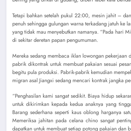
Tetapi bahkan setelah pukul 22:00, mesin jahit – da
penuh sehingga gulungan warna terkadang jatuh ke lan
yang tidak mau menyebutkan namanya. “Pada hari Ming
di sekitar deretan papan pengumuman.
Mereka sedang membaca iklan lowongan pekerjaan di 
pabrik dikontrak untuk membuat pakaian sesuai pesan
begitu pula produksi. Pabrik-pabrik kemudian mempek
migran asal Jiangxi sedang mencari kontrak jangka p
“Penghasilan kami sangat sedikit. Biaya hidup seka
untuk dikirimkan kepada kedua anaknya yang tingga
Barang sederhana seperti kaus oblong harganya satu
Memeriksa jahitan pada celana chino sangat penti
dapatkan untuk membuat setiap potong pakaian dan b