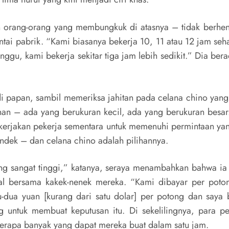
n orang-orang yang membungkuk di atasnya – tidak berhenti
tai pabrik. “Kami biasanya bekerja 10, 11 atau 12 jam sehar
gu, kami bekerja sekitar tiga jam lebih sedikit.” Dia be
papan, sambil memeriksa jahitan pada celana chino yang me
an – ada yang berukuran kecil, ada yang berukuran besar.
erjakan pekerja sementara untuk memenuhi permintaan yang 
endek – dan celana chino adalah pilihannya.
rang sangat tinggi,” katanya, seraya menambahkan bahwa 
l bersama kakek-nenek mereka. “Kami dibayar per potong
-dua yuan [kurang dari satu dolar] per potong dan saya 
ng untuk membuat keputusan itu. Di sekelilingnya, para 
erapa banyak yang dapat mereka buat dalam satu jam.