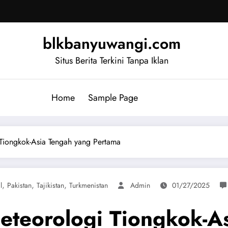
blkbanyuwangi.com
Situs Berita Terkini Tanpa Iklan
Home
Sample Page
Tiongkok-Asia Tengah yang Pertama
,
,
,
l
Pakistan
Tajikistan
Turkmenistan
Admin
01/27/2025
eteorologi Tiongkok-A