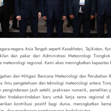
gara-negara Asia Tengah seperti Kazakhstan, Tajikistan, Ky
kilan dan pakar dari Administrasi Meteorologi Tiongkok
meteorologi regional. Kami akan meningkatkan kapasitas 
egahan dan Mitigasi Bencana Meteorologi dan Perubahan I
ma ilmu pengetahuan dan teknologi meteorologi antara Tion
penginderaan jauh satelit, prakiraan numerik, penelitian 
an tindakan-tindakan baru untuk kerja sama regional d
erikan kontribusi positif bagi dunia. meningkatkan k
klim, dan mendorong pembangunan berkelanjutan.