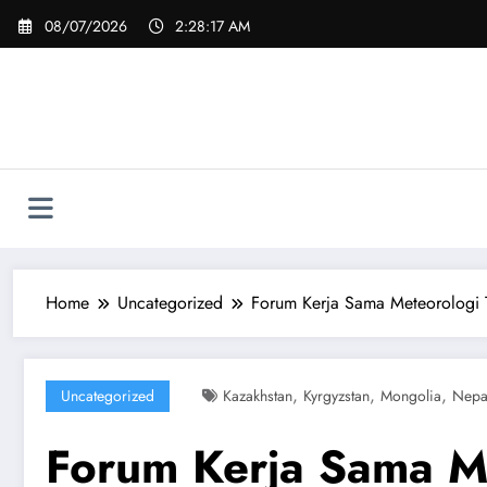
Skip
08/07/2026
2:28:19 AM
to
content
Home
Uncategorized
Forum Kerja Sama Meteorologi 
,
,
,
Uncategorized
Kazakhstan
Kyrgyzstan
Mongolia
Nepa
Forum Kerja Sama M