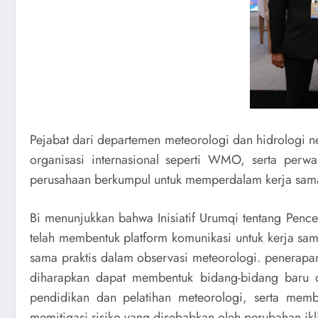
Pejabat dari departemen meteorologi dan hidrologi ne
organisasi internasional seperti WMO, serta perwa
perusahaan berkumpul untuk memperdalam kerja sama 
Bi menunjukkan bahwa Inisiatif Urumqi tentang Penc
telah membentuk platform komunikasi untuk kerja sa
sama praktis dalam observasi meteorologi. penerapan 
diharapkan dapat membentuk bidang-bidang baru d
pendidikan dan pelatihan meteorologi, serta memb
memitigasi risiko yang disebabkan oleh perubahan i