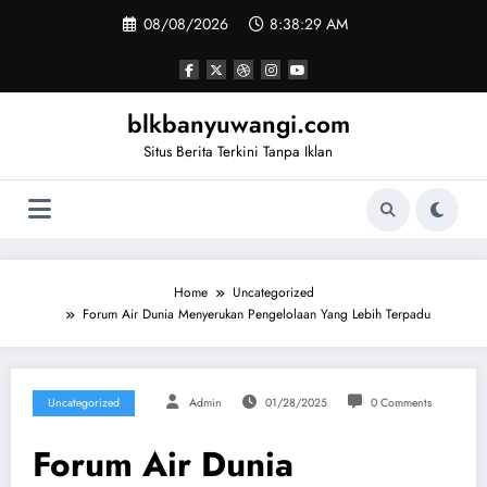
Skip
08/08/2026
8:38:30 AM
to
content
blkbanyuwangi.com
Situs Berita Terkini Tanpa Iklan
Home
Uncategorized
Forum Air Dunia Menyerukan Pengelolaan Yang Lebih Terpadu
Uncategorized
Admin
01/28/2025
0 Comments
Forum Air Dunia