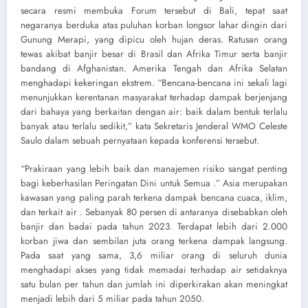
secara resmi membuka Forum tersebut di Bali, tepat saat
negaranya berduka atas puluhan korban longsor lahar dingin dari
Gunung Merapi, yang dipicu oleh hujan deras. Ratusan orang
tewas akibat banjir besar di Brasil dan Afrika Timur serta banjir
bandang di Afghanistan. Amerika Tengah dan Afrika Selatan
menghadapi kekeringan ekstrem. “Bencana-bencana ini sekali lagi
menunjukkan kerentanan masyarakat terhadap dampak berjenjang
dari bahaya yang berkaitan dengan air: baik dalam bentuk terlalu
banyak atau terlalu sedikit,” kata Sekretaris Jenderal WMO Celeste
Saulo dalam sebuah pernyataan kepada konferensi tersebut.
“Prakiraan yang lebih baik dan manajemen risiko sangat penting
bagi keberhasilan Peringatan Dini untuk Semua .” Asia merupakan
kawasan yang paling parah terkena dampak bencana cuaca, iklim,
dan terkait air . Sebanyak 80 persen di antaranya disebabkan oleh
banjir dan badai pada tahun 2023. Terdapat lebih dari 2.000
korban jiwa dan sembilan juta orang terkena dampak langsung.
Pada saat yang sama, 3,6 miliar orang di seluruh dunia
menghadapi akses yang tidak memadai terhadap air setidaknya
satu bulan per tahun dan jumlah ini diperkirakan akan meningkat
menjadi lebih dari 5 miliar pada tahun 2050.