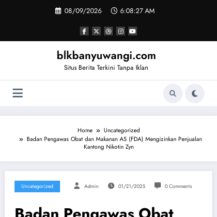
Skip
08/09/2026
6:08:28 AM
to
content
blkbanyuwangi.com
Situs Berita Terkini Tanpa Iklan
Home
Uncategorized
Badan Pengawas Obat dan Makanan AS (FDA) Mengizinkan Penjualan
Kantong Nikotin Zyn
Uncategorized
Admin
01/21/2025
0 Comments
Badan Pengawas Obat